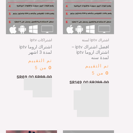
اشتراك iptv لسنة
اشتراكات iptv
افضل اشتراك iptv –
اشتراك اروما iptv
اشتراك اروما iptv
لمدة 3 اشهر
لمدة سنه
تم التقييم
تم التقييم
0
من 5
0
من 5
SR
69,00
SR
99,00
SR
149,00
SR
299,00
اتمام عملية
اتمام عملية
الشراء
الشراء عبر البطايق
الائتمانيه ، ابل باي ،
مدى ، كي نت
السعر
السعر
السعر
السعر