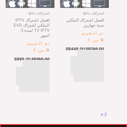
اشتراكات iptv
اشتراكات iptv
افضل اشتراك الملكي
افضل اشتراك IPTV
سنة جهازين
الملكي اشتراك EVD
TV IPTV لمدة 3
تم التقييم
اشهر
0
من 5
تم التقييم
SR
449,00
SR
749,00
0
من 5
اتمام عملية
SR
99,00
SR
169,00
الشراء عبر البطايق
اتمام عملية
الائتمانيه ، ابل باي ،
الشراء عبر البطايق
مدى ، كي نت
الائتمانيه ، ابل باي ،
مدى ، كي نت
←
2
1