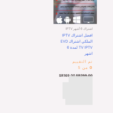
اشتراك 6 أشهر IPTV
افضل اشتراك IPTV
الملكي اشتراك EVD
TV IPTV لمدة 6
اشهر
تم التقييم
0
من 5
SR
169,00
SR
299,00
اتمام عملية
الشراء عبر البطايق
الائتمانيه ، ابل باي ،
مدى ، كي نت