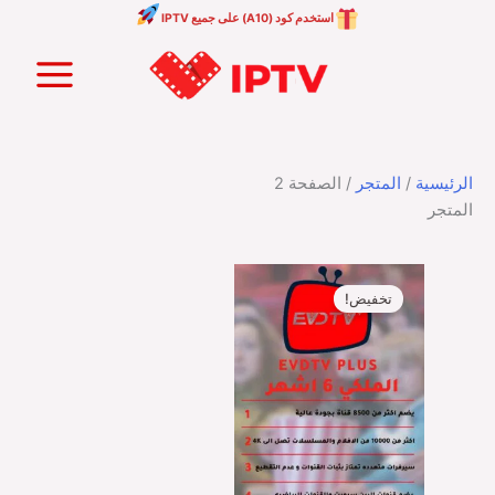
خطي
استخدم كود (A10) على جميع IPTV
لى
Main
لمحتوى
Menu
الرئيسية
/
المتجر
/ الصفحة 2
المتجر
السعر
السعر
الأصلي
الحالي
تخفيض!
هو:
هو:
SR169,00.
SR299,00.