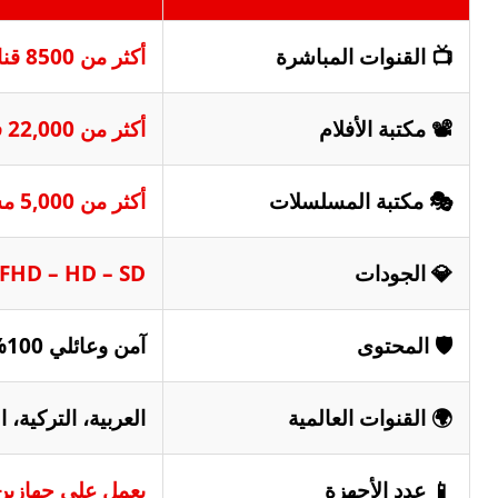
📺 القنوات المباشرة
أكثر من 8500 قناة لايف ✅
📽️ مكتبة الأفلام
أكثر من 22,000 فيلم (تحديث يومي) ✅
🎭 مكتبة المسلسلات
أكثر من 5,000 مسلسل ✅
💎 الجودات
FHD – HD – SD ✅
🛡️ المحتوى
آمن وعائلي 100% (خالي من القنوات الإباحية) ✅
🌍 القنوات العالمية
العربية، التركية، ا
📱 عدد الأجهزة
يعمل على جهازي