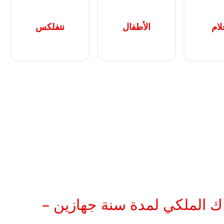
لام
الأطفال
نتفلكس
اك الملكي لمدة سنة جهازين –