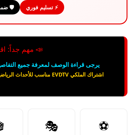
ن ذهبي
⚡ تسليم فوري
رأ قبل الاشتراك
ل، وطريقة تفعيل الاشتراك قبل كل شيء.
اشتراك الملكي EVDTV مناسب للأحداث الرياضية ويعمل بثبات عالي بدون تقطيع على جهازين. ✅

🎭
⚽