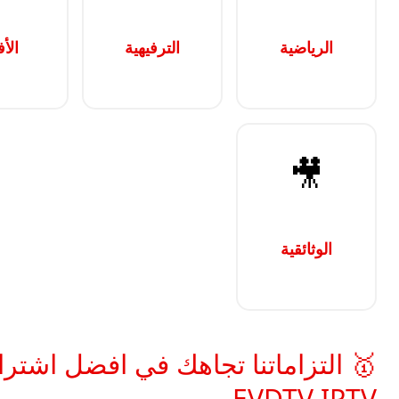
الرياضية
الترفيهية
الأف
🎥
الوثائقية
🥇 التزاماتنا تجاهك في افضل اشتر
EVDTV IPTV