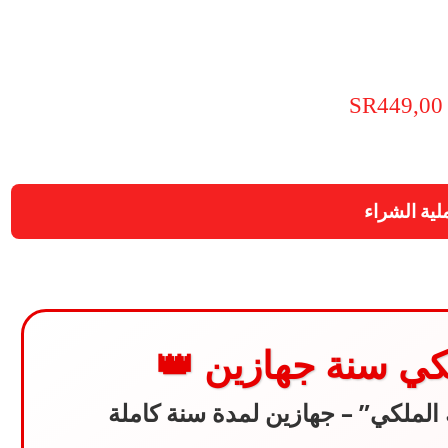
SR
449,00
السعر
السعر
الأصلي
الحالي
هو:
هو:
لية الشراء
SR449,00.
SR749,00.
كي سنة جهازين 👑
الملكي” – جهازين لمدة سنة كاملة