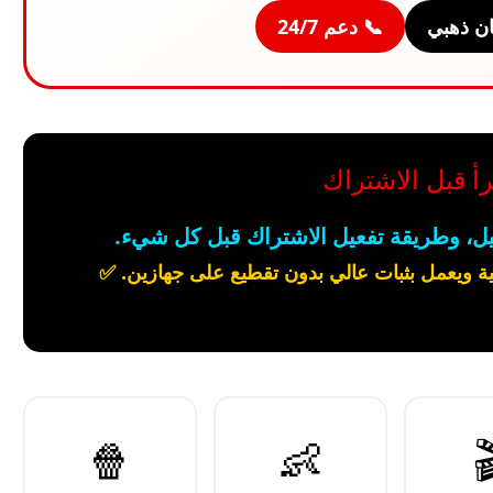
📞 دعم 24/7
🛡️ ضما
📣 مهم جداً: اق
يرجى قراءة الوصف لمعرفة جميع التفاصي
🍿
👶
