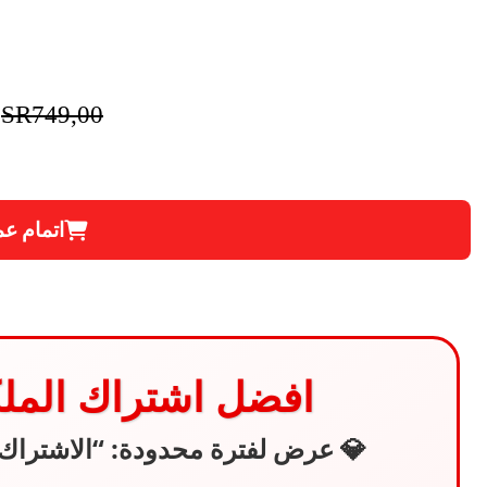
SR
749,00
اتمام عم
افضل اشتراك المل
💎 عرض لفترة محدودة: “الاشتراك 