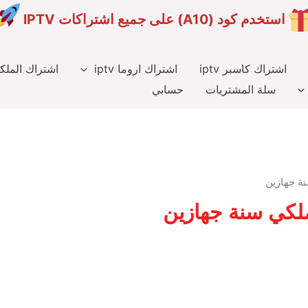
استخدم كود (A10) على جميع اشتراكات IPTV
اشتراك كاسبر iptv
اشتراك اروما iptv
اشتراك الملكي v
سلة المشتريات
حسابي
ة جهازين
لكي سنة جهازين