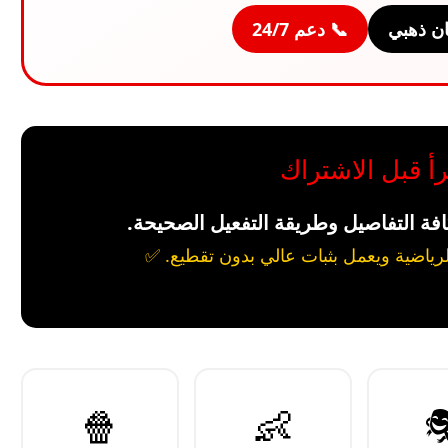
📞 دعم 24/7
🛡️ ضما
📣 مهم جداً: اق
يرجى قراءة الوصف بالكامل لمعرفة كاف
🍿
👶
