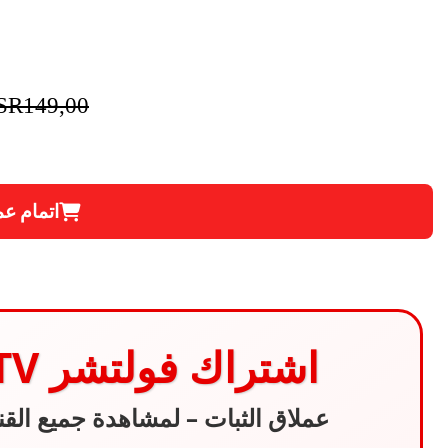
SR
149,00
اتمام عم
اشتراك فولتشر IPTV لمده 6 اشهر
عملاق الثبات – لمشاهدة جميع القنو