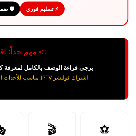
ن ذهبي
⚡ تسليم فوري
رأ قبل الاشتراك
ة التفاصيل وطريقة التفعيل الصحيحة.
اشتراك فولتشر IPTV مناسب للأحداث الرياضية ويعمل بثبات عالي بدون تقطيع. ✅

🎬
⚽