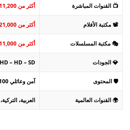
📺 القنوات المباشرة
أكثر من 11,200 قناة لايف
📽️ مكتبة الأفلام
أكثر من 21,000 فيلم (محدث)
🎭 مكتبة المسلسلات
أكثر من 11,000 مسلسل (محدث)
💎 الجودات
FHD – HD – SD
🛡️ المحتوى
آمن وعائلي 100% (خالي من القنوات الإباحية)
🌍 القنوات العالمية
العربية، التركية، 