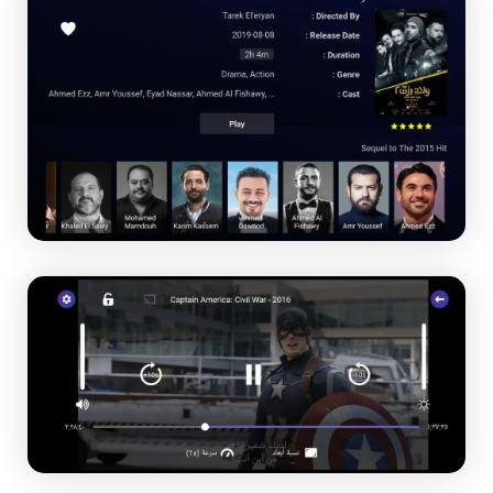
🚨 ملاحظة هامة:
في حال واجهت أي صعوبة في اشتراك