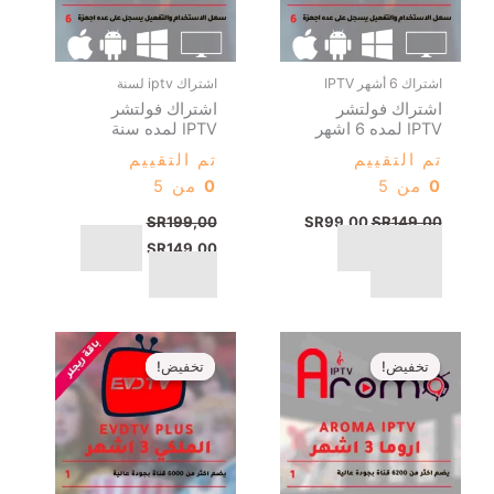
اشتراكات iptv
اشتراكات iptv
اشتراك اروما iptv
افضل اشتراك IPTV
لمدة 3 اشهر
الملكي اشتراك EVD
TV IPTV لمدة 3
تم التقييم
اشهر
0
من 5
تم التقييم
SR
69,00
SR
99,00
0
من 5
اتمام عملية
SR
99,00
SR
169,00
الشراء
اتمام عملية
الشراء عبر البطايق