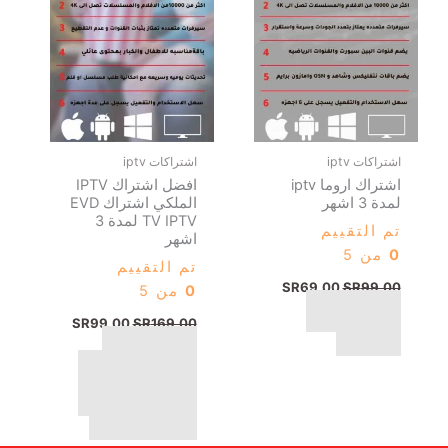
الائتمانيه ، ابل باي ،
مدى ، كي نت