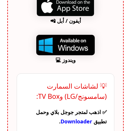
أيفون / أبل 📲
ويندوز 💻
💡 لشاشات السمارت
(سامسونج/LG) وTV Box:
✅ اذهب لمتجر جوجل بلاي وحمل
تطبيق
Downloader
.