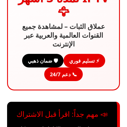
🦅
عملاق الثبات – لمشاهدة جميع
القنوات العالمية والعربية عبر
الإنترنت
⚡ تسليم فوري
🛡️ ضمان ذهبي
📞 دعم 24/7
📣 مهم جداً: اقرأ قبل الاشتراك