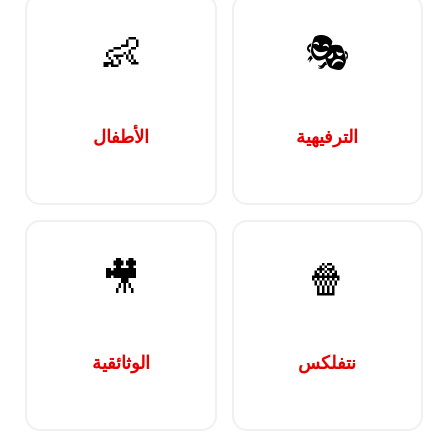
👶
🎭
الترفيهية
الأطفال
🎥
🍿
نتفلكس
الوثائقية