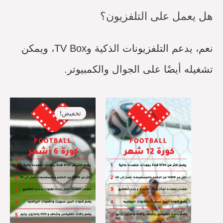
هل يعمل على التلفزيون؟
نعم، يدعم التلفزيونات الذكية وTV Box، ويمكن
تشغيله أيضًا على الجوال والكمبيوتر.
السعر
السعر
الأصلي
الحالي
تخفيض!
هو:
هو:
SR59,00.
SR149,00.