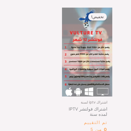
السعر
السعر
الأصلي
الحالي
تخفيض!
هو:
هو:
SR149,00.
SR199,00.
اشتراك iptv لسنة
اشتراك فولتشر IPTV
لمده سنة
تم التقييم
0
من 5