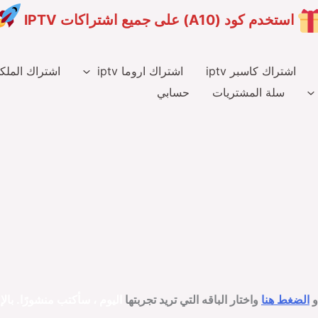
استخدم كود (A10) على جميع اشتراكات IPTV
اشتراك كاسبر iptv
اشتراك اروما iptv
اشتراك الملكي v
سلة المشتريات
حسابي
و
الضغط هنا
واختار الباقه التي تريد تجربتها
اليوم ، سأكتب منشورًا.
بال