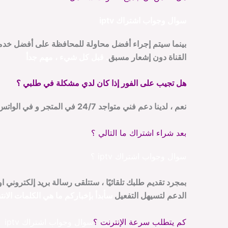
سوال وجواب اشتراك iptv
بينما سيتم إجراء أفضل محاولة للمحافظة على أفضل خدمة م
القناة دون إشعار مسبق
.
قبل كل شيء
، مهم جدأ
هل تجيب على الفور إذا كان لدي مشكلة في طلبي ؟
نعم ، لدينا دعم فني متواجد 24/7 في المتجر و في الواتس اب
بعد شراء اشتراك ما التالي ؟
سوال وجواب اشتراك iptv ؟
بمجرد تقديم طلبك تلقائيًا ، ستتلقى رسالة بريد إلكترون
الدعم لتسيهل التفعيل
سأبدأ بإخباركم ما هي الكلمات الانت
كم يتطلب سرعة الإنترنت ؟
سوال وجواب اشتراك iptv