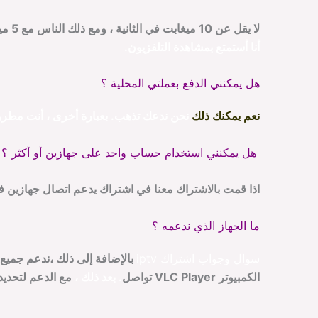
لا يقل عن 10 ميغابت في الثانية ، ومع ذلك الناس مع 5 ميغابت في الثانية حتى 3 ميغابت في الثانية لم يبلغ عن أي مشاكل على الإطلاق
أنا أستمتع بمشاهدة التلفزيون.
هل يمكنني الدفع بعملتي المحلية ؟
نعم يمكنك ذلك
نحن ندعك تذهب.
بعبارة أخرى
، أنت مطرو
هل يمكنني استخدام حساب واحد على جهازين أو أكثر ؟
اذا قمت بالاشتراك معنا في اشتراك يدعم اتصال جهازي
ما الجهاز الذي ندعمه ؟
سوال وجواب اشتراك iptv
بالإضافة إلى ذلك
الكمبيوتر VLC Player تواصل
.
بعد ذلك
،
مع الدعم لتحديد