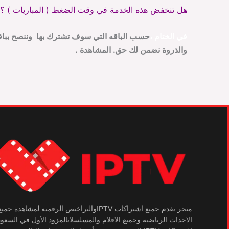
هل تنخفض هذه الخدمة في وقت الضغط ( المباريات ) ؟
في الختام
،
حسب الباقه التي سوف تشترك بها وننصح ببا
والذروة نضمن لك حق. المشاهدة .
متجر يقدم جميع اشتراكات IPTVوالتراخيص الرقميه لمشاهدة جمي
الاحداث الرياضيه وجميع الافلام والمسلسلاتالمزود الأول في السعود