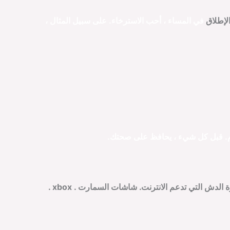
في المساء ، أحب الاسترخاء.
على سبيل المثال
،
م.
قبل كل شيء
، يحافظ على صحتك.
،ندعم جميع اجهزة الاندرويد واجهزة الايفون الايباد ابل تي في Android Box . اجهزة الدش التي تدعم الانترنت. شاشات السمارت . xbox .