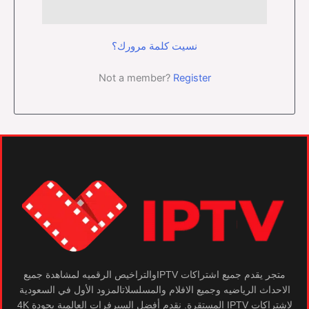
تسجيل الدخول
نسيت كلمة مرورك؟
Not a member?
Register
متجر يقدم جميع اشتراكات IPTVوالتراخيص الرقميه لمشاهدة جميع
الاحداث الرياضيه وجميع الافلام والمسلسلاتالمزود الأول في السعودية
لاشتراكات IPTV المستقرة. نقدم أفضل السيرفرات العالمية بجودة 4K