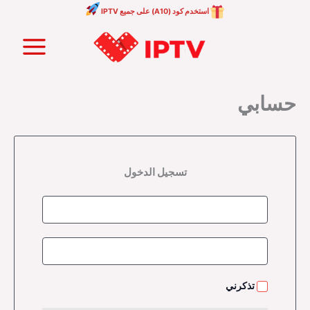
خطي
استخدم كود (A10) على جميع IPTV
لى
Main
لمحتوى
Menu
حسابي
تسجيل الدخول
تذكرني